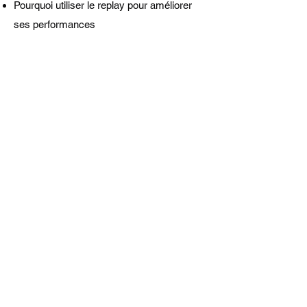
Pourquoi utiliser le replay pour améliorer
ses performances
Formulaire : Demander
un ou plusieurs Data
Packs