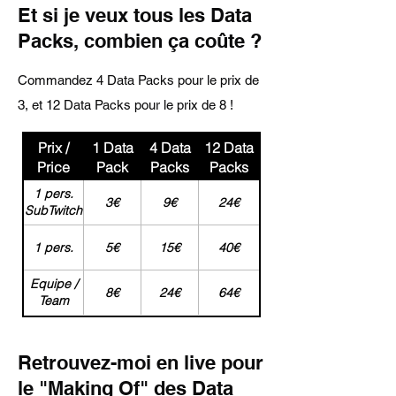
Et si je veux tous les Data
Packs, combien ça coûte ?
Commandez 4 Data Packs pour le prix de
3, et 12 Data Packs pour le prix de 8 !
Prix /
1 Data
4 Data
12 Data
Price
Pack
Packs
Packs
1 pers.
3€
9€
24€
SubTwitch
1 pers.
5€
15€
40€
Equipe /
8€
24€
64€
Team
Retrouvez-moi en live pour
le "Making Of" des Data